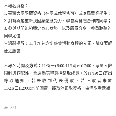
＊報名資格：
1.
臺灣大學學籍資格（在學或休學皆可）或應屆畢業學生；
2.
對有興趣重新找回身體感受力、學會與身體合作的同學；
3.
參與期間能夠穩定身心狀態，以及願意分享、尊重聆聽的
同學尤佳
＊溫馨提醒：工作坊包含少許會活動身體的元素，請穿著輕
便之服裝
＊報名時間及方式：
11/3(
一
) 9:00-11/14(
五
)17:00
，考量人數
限制與適配性，會透過表單選擇錄取成員，於
11/19(
三
)
寄出
錄取通知，若未收到代表備取，若正取者未於
11/21(
三
)12:00pm.
前回覆，將取消正取資格，由備取者遞補
瀏覽人次
861