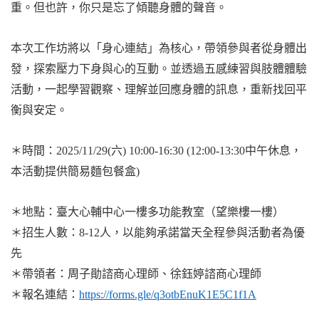
重。但也許，你只是忘了傾聽身體的聲音。
本次工作坊將以「身心連結」為核心，帶領參與者從身體出
發，探索壓力下身與心的互動。並透過五感練習與肢體體驗
活動，一起學習觀察、理解並回應身體的訊息，重新找回平
衡與安定。
＊時間：
2025/11/29(
六
) 10:00-16:30 (12:00-13:30
中午休息，
本活動提供簡易麵包餐盒
)
＊地點：臺大心輔中心一樓多功能教室（望樂樓一樓）
＊招生人數：
8-12
人，以能夠承諾當天全程參與活動者為優
先
＊帶領者：周子勛諮商心理師、徐鈺婷諮商心理師
＊報名連結：
https://forms.gle/q3otbEnuK1E5C1f1A